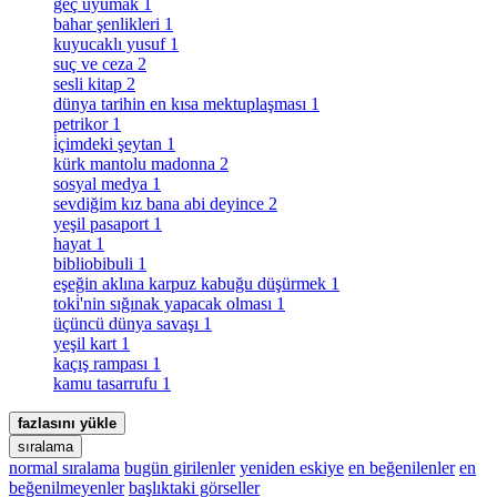
geç uyumak
1
bahar şenlikleri
1
kuyucaklı yusuf
1
suç ve ceza
2
sesli kitap
2
dünya tarihin en kısa mektuplaşması
1
petrikor
1
i̇çimdeki şeytan
1
kürk mantolu madonna
2
sosyal medya
1
sevdiğim kız bana abi deyince
2
yeşil pasaport
1
hayat
1
bibliobibuli
1
eşeğin aklına karpuz kabuğu düşürmek
1
toki̇'nin sığınak yapacak olması
1
üçüncü dünya savaşı
1
yeşil kart
1
kaçış rampası
1
kamu tasarrufu
1
fazlasını yükle
sıralama
normal sıralama
bugün girilenler
yeniden eskiye
en beğenilenler
en
beğenilmeyenler
başlıktaki görseller