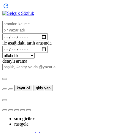
ile aşağıdaki tarih arasında
detaylı arama
kayıt ol
giriş yap
son giriler
rastgele