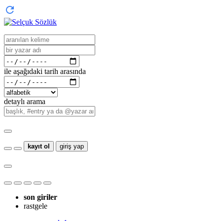
ile aşağıdaki tarih arasında
detaylı arama
kayıt ol
giriş yap
son giriler
rastgele