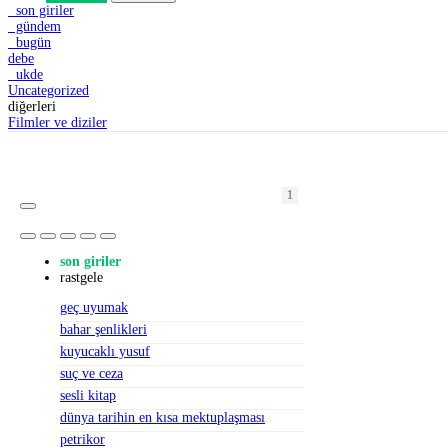
son giriler
gündem
bugün
debe
ukde
Uncategorized
diğerleri
Filmler ve diziler
1
1
1
2
2
1
1
1
2
1
2
1
1
1
1
1
1
1
1
1
son giriler
rastgele
geç uyumak
bahar şenlikleri
kuyucaklı yusuf
suç ve ceza
sesli kitap
dünya tarihin en kısa mektuplaşması
petrikor