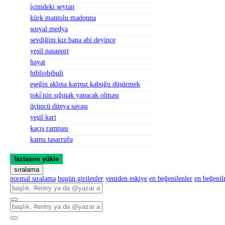
i̇çimdeki şeytan
kürk mantolu madonna
sosyal medya
sevdiğim kız bana abi deyince
yeşil pasaport
hayat
bibliobibuli
eşeğin aklına karpuz kabuğu düşürmek
toki̇'nin sığınak yapacak olması
üçüncü dünya savaşı
yeşil kart
kaçış rampası
kamu tasarrufu
fazlasını yükle
sıralama
normal sıralama
bugün girilenler
yeniden eskiye
en beğenilenler
en beğeni