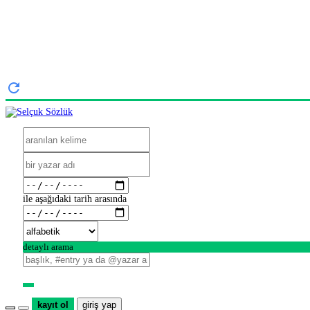
ile aşağıdaki tarih arasında
detaylı arama
kayıt ol
giriş yap