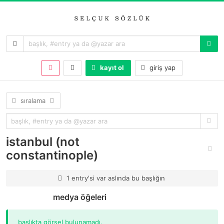
kayıt ol
giriş yap
sıralama
istanbul (not
constantinople)
1 entry'si var aslında bu başlığın
medya öğeleri
başlıkta görsel bulunamadı.