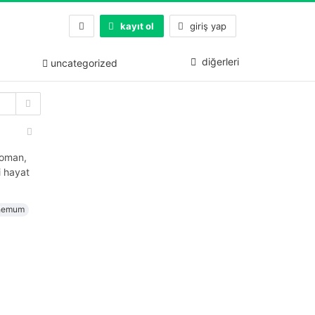
kayıt ol
giriş yap
diğerleri
uncategorized
roman,
i hayat
hemum