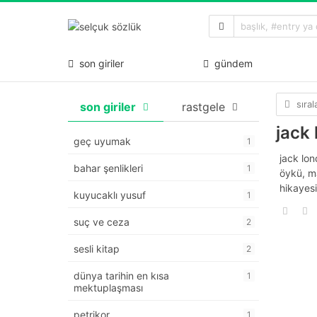
son giriler
gündem
sıra
son giriler
rastgele
jack
geç uyumak
1
jack lon
bahar şenlikleri
1
öykü, ma
hikayes
kuyucaklı yusuf
1
suç ve ceza
2
sesli kitap
2
dünya tarihin en kısa
1
mektuplaşması
petrikor
1