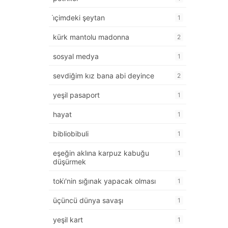
i̇çimdeki şeytan
1
kürk mantolu madonna
2
sosyal medya
1
sevdiğim kız bana abi deyince
2
yeşil pasaport
1
hayat
1
bibliobibuli
1
eşeğin aklına karpuz kabuğu
1
düşürmek
toki̇'nin sığınak yapacak olması
1
üçüncü dünya savaşı
1
yeşil kart
1