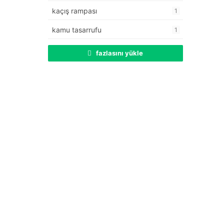
kaçış rampası
1
kamu tasarrufu
1
fazlasını yükle