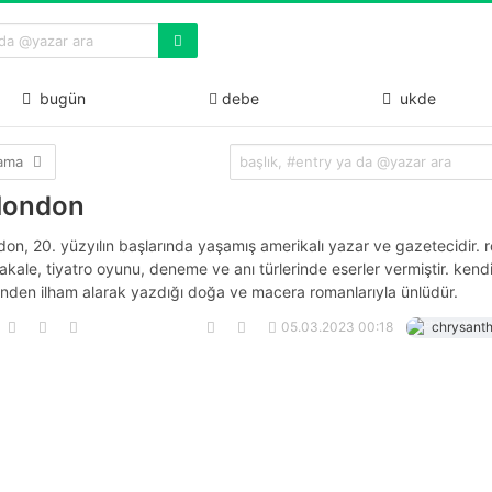
bugün
debe
ukde
lama
 london
don, 20. yüzyılın başlarında yaşamış amerikalı yazar ve gazetecidir. 
kale, tiyatro oyunu, deneme ve anı türlerinde eserler vermiştir. kend
inden ilham alarak yazdığı doğa ve macera romanlarıyla ünlüdür.
05.03.2023 00:18
chrysant