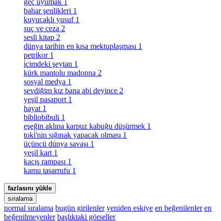
geç uyumak
1
bahar şenlikleri
1
kuyucaklı yusuf
1
suç ve ceza
2
sesli kitap
2
dünya tarihin en kısa mektuplaşması
1
petrikor
1
i̇çimdeki şeytan
1
kürk mantolu madonna
2
sosyal medya
1
sevdiğim kız bana abi deyince
2
yeşil pasaport
1
hayat
1
bibliobibuli
1
eşeğin aklına karpuz kabuğu düşürmek
1
toki̇'nin sığınak yapacak olması
1
üçüncü dünya savaşı
1
yeşil kart
1
kaçış rampası
1
kamu tasarrufu
1
fazlasını yükle
sıralama
normal sıralama
bugün girilenler
yeniden eskiye
en beğenilenler
en
beğenilmeyenler
başlıktaki görseller