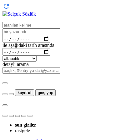
ile aşağıdaki tarih arasında
detaylı arama
kayıt ol
giriş yap
son giriler
rastgele