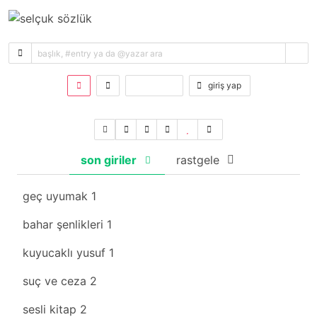
kayıt ol
giriş yap
son giriler
rastgele
geç uyumak
1
bahar şenlikleri
1
kuyucaklı yusuf
1
suç ve ceza
2
sesli kitap
2