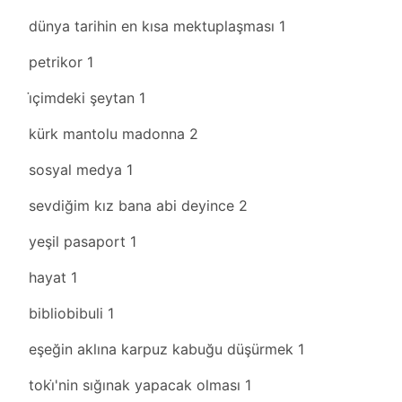
dünya tarihin en kısa mektuplaşması
1
petrikor
1
i̇çimdeki şeytan
1
kürk mantolu madonna
2
sosyal medya
1
sevdiğim kız bana abi deyince
2
yeşil pasaport
1
hayat
1
bibliobibuli
1
eşeğin aklına karpuz kabuğu düşürmek
1
toki̇'nin sığınak yapacak olması
1