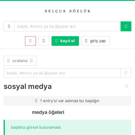
kayıt ol
giriş yap
sıralama
sosyal medya
1 entry'si var aslında bu başlığın
medya öğeleri
başlıkta görsel bulunamadı.