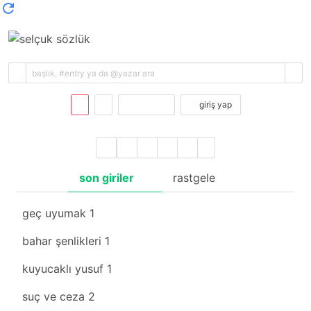
kayıt ol
giriş yap
son giriler
rastgele
geç uyumak
1
bahar şenlikleri
1
kuyucaklı yusuf
1
suç ve ceza
2