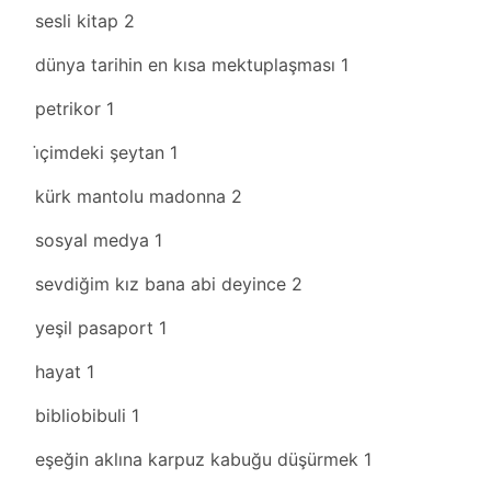
sesli kitap
2
dünya tarihin en kısa mektuplaşması
1
petrikor
1
i̇çimdeki şeytan
1
kürk mantolu madonna
2
sosyal medya
1
sevdiğim kız bana abi deyince
2
yeşil pasaport
1
hayat
1
bibliobibuli
1
eşeğin aklına karpuz kabuğu düşürmek
1